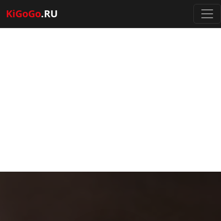
KiGoGo
.RU