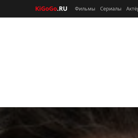
KiGoGo
.RU
Фильмы
Сериалы
Актё