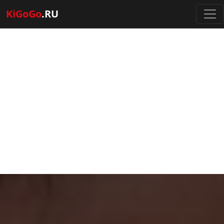
KiGoGo
.RU