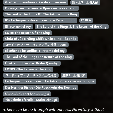
Gredzenu pavēlnieks: Karaļa atgriešanās
指环王3：王者无敌
Господар на прстените: Враќањето на кралот
The Lord of the Rings III: The Return of the King
03 - Le Seigneur des anneaux - Le Retour du roi
ESDLA
El retorno del rey
The Lord of the Rings 3: The Return of the King
LOTR: The Return Of The King
Chúa Tể Của Những Chiếc Nhẫn 3: Hai Tòa Tháp
ロード・オブ・ザ・リング／王の帰還：2003
El señor de los anillos: El retorno del rey
The Lord of the Rings The Return of the King
Üzüklərin Hökmdarı:Kralın Qayıdışı
LOTR3 - The Return of the King
ロード・オブ・ザ・リング／王の帰還
魔戒3：王者归来
Le Seigneur des anneaux : Le Retour du roi - version longue
Der Herr der Ringe - Die Rueckkehr des Koenigs
Մատանիների Տիրակալը 3
Yüzüklerin Efendisi: Kralın Dönüşü
«There can be no triumph without loss. No victory without