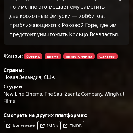
но именно это мешает ему заметить
две крохотные фигурки — хоббитов,
приближающихся к Роковой Горе, где им
предстоит уничтожить Кольцо Всевластья.
Жанры:
боевик
драма
приключения
фэнтези
Страны:
Новая Зеландия, США
Студии:
New Line Cinema, The Saul Zaentz Company, WingNut
Films
Смотреть на других платформах:
Кинопоиск
IMDb
TMDB