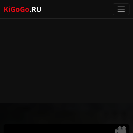
KiGoGo
.RU
🎥