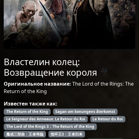
Властелин колец:
Возвращение короля
🎥
Оригинальное название:
The Lord of the Rings: The
Return of the King
Известен также как:
The Return of the King
Sagan om konungens återkomst
Le Seigneur des Anneaux: Le Retour du Roi
Le Retour du Roi
The Lord of the Rings 3：The Return of the King
魔戒三部曲：王者再臨
指环王3：王者归来