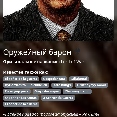
Оружейный барон
🎥
Оригинальное название:
Lord of War
Известен также как:
El señor de la guerra
Gospodar rata
Sõjajumal
Kyríarchos tou Paichnidioú
Kara kungs
Oruzheynyy baron
Господар рата
Gospodar vojne
Zbroynyy baron
O Senhor das Armas
O Senhor da Guerra
El señor de la guerra
«Главное правило торговца оружием – не быть