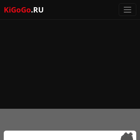
KiGoGo
.RU
🎥